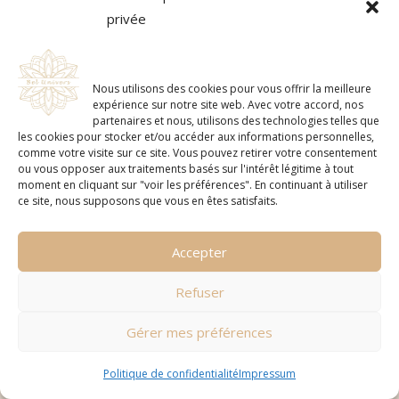
privée
Découvrez la collection exclusive de bougies
artisanales. Chaque bougie est fabriquée à
partir de cire de soja 100% naturelle. Profitez
d’une expérience aromatique avec des
fragrances délicates créant une ambiance
Nous utilisons des cookies pour vous offrir la meilleure
chaleureuse et apaisante dans votre
expérience sur notre site web. Avec votre accord, nos
intérieur !
partenaires et nous, utilisons des technologies telles que
les cookies pour stocker et/ou accéder aux informations personnelles,
comme votre visite sur ce site. Vous pouvez retirer votre consentement
ou vous opposer aux traitements basés sur l'intérêt légitime à tout
moment en cliquant sur "voir les préférences". En continuant à utiliser
ce site, nous supposons que vous en êtes satisfaits.
Accepter
Refuser
Gérer mes préférences
SoFlo
Politique de confidentialité
Impressum
Céramiques